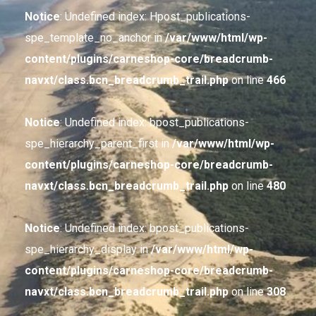
Notice
: Undefined index: Hpost_publications-
spe_template_no_anchor in
/var/www/html/wp-
content/plugins/carneshop-core/breadcrumb-
navxt/class.bcn_breadcrumb_trail.php
on line
466
Notice
: Undefined index: bpost_publications-
spe_hierarchy_parent_first in
/var/www/html/wp-
content/plugins/carneshop-core/breadcrumb-
navxt/class.bcn_breadcrumb_trail.php
on line
480
Notice
: Undefined index: bpost_publications-
spe_hierarchy_display in
/var/www/html/wp-
content/plugins/carneshop-core/breadcrumb-
navxt/class.bcn_breadcrumb_trail.php
on line
308