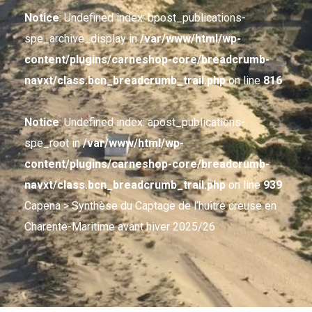
Notice
: Undefined index: bpost_publications-
spe_archive_display in
/var/www/html/wp-
content/plugins/carneshop-core/breadcrumb-
navxt/class.bcn_breadcrumb_trail.php
on line
816
Notice
: Undefined index: apost_publications-
spe_root in
/var/www/html/wp-
content/plugins/carneshop-core/breadcrumb-
navxt/class.bcn_breadcrumb_trail.php
on line
939
Capena
> Synthèse du Captage de l’huître creuse en
Charente-Maritime avant hiver 2025/26