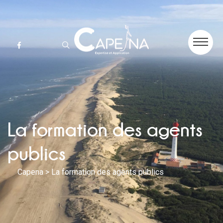
La formation des agents
publics
Capena
> La formation des agents publics