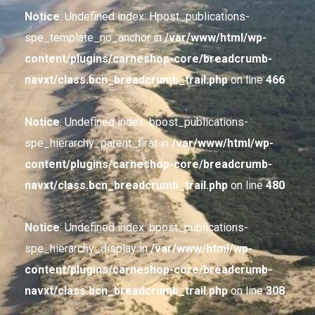
Notice
: Undefined index: Hpost_publications-
spe_template_no_anchor in
/var/www/html/wp-
content/plugins/carneshop-core/breadcrumb-
navxt/class.bcn_breadcrumb_trail.php
on line
466
Notice
: Undefined index: bpost_publications-
spe_hierarchy_parent_first in
/var/www/html/wp-
content/plugins/carneshop-core/breadcrumb-
navxt/class.bcn_breadcrumb_trail.php
on line
480
Notice
: Undefined index: bpost_publications-
spe_hierarchy_display in
/var/www/html/wp-
content/plugins/carneshop-core/breadcrumb-
navxt/class.bcn_breadcrumb_trail.php
on line
308