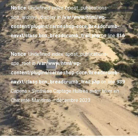
Notice
: Undefined index: bpost_publications-
spe_archive_display in
/var/www/html/wp-
content/plugins/carneshop-core/breadcrumb-
navxt/class.bcn_breadcrumb_trail.php
on line
816
Notice
: Undefined index: apost_publications-
spe_root in
/var/www/html/wp-
content/plugins/carneshop-core/breadcrumb-
navxt/class.bcn_breadcrumb_trail.php
on line
939
Capena
> Synthèse Captage Huîtres avant hiver en
Charente-Maritime – décembre 2023