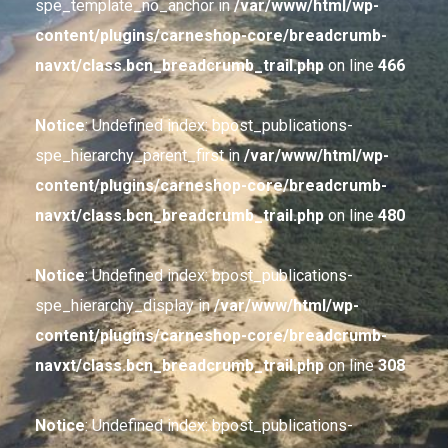
spe_template_no_anchor in
/var/www/html/wp-
content/plugins/carneshop-core/breadcrumb-
navxt/class.bcn_breadcrumb_trail.php
on line
466
Notice
: Undefined index: bpost_publications-
spe_hierarchy_parent_first in
/var/www/html/wp-
content/plugins/carneshop-core/breadcrumb-
navxt/class.bcn_breadcrumb_trail.php
on line
480
Notice
: Undefined index: bpost_publications-
spe_hierarchy_display in
/var/www/html/wp-
content/plugins/carneshop-core/breadcrumb-
navxt/class.bcn_breadcrumb_trail.php
on line
308
Notice
: Undefined index: bpost_publications-