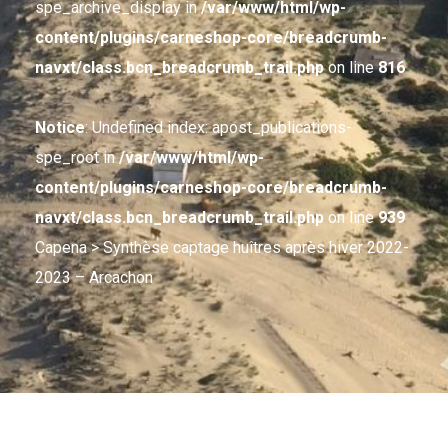
spe_archive_display in
/var/www/html/wp-
content/plugins/carneshop-core/breadcrumb-
navxt/class.bcn_breadcrumb_trail.php
on line
816
Notice
: Undefined index: apost_publications-
spe_root in
/var/www/html/wp-
content/plugins/carneshop-core/breadcrumb-
navxt/class.bcn_breadcrumb_trail.php
on line
939
Capena
> Synthèse captage huîtres après hiver 2022-
2023 – Arcachon