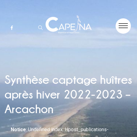
Synthèse captage huîtres
après hiver 2022-2023 –
Arcachon
Notice
: Undefined index: Hpost_publications-