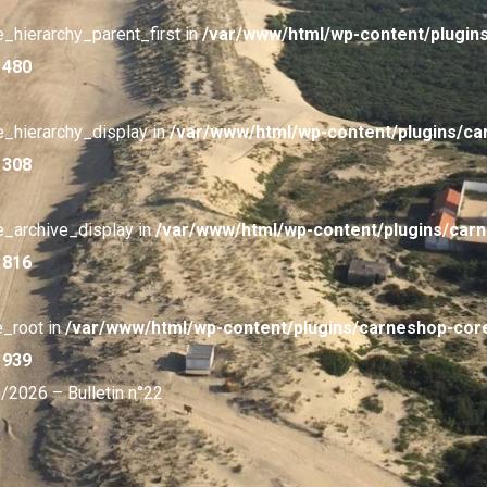
e_hierarchy_parent_first in
/var/www/html/wp-content/plugin
e
480
e_hierarchy_display in
/var/www/html/wp-content/plugins/c
e
308
e_archive_display in
/var/www/html/wp-content/plugins/car
e
816
e_root in
/var/www/html/wp-content/plugins/carneshop-cor
e
939
/2026 – Bulletin n°22