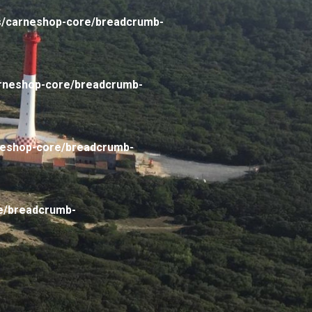
s/carneshop-core/breadcrumb-
arneshop-core/breadcrumb-
neshop-core/breadcrumb-
e/breadcrumb-