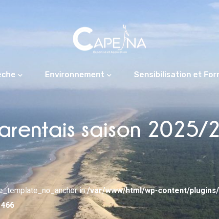
êche
Environnement
Sensibilisation et Fo
rentais saison 2025/20
pe_template_no_anchor in
/var/www/html/wp-content/plugins
e
466