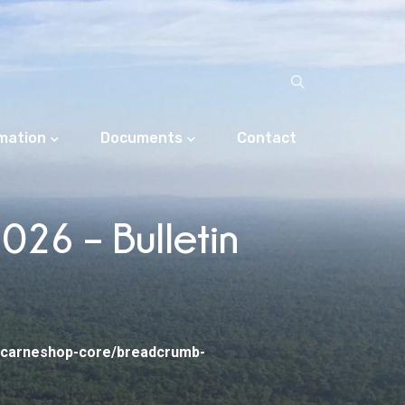
rmation
Documents
Contact
26 – Bulletin
/carneshop-core/breadcrumb-