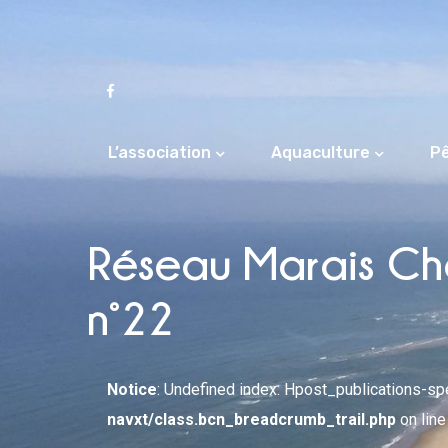
L’association
Aquaculture
P
Réseau Marais Cha
n°22
Notice
: Undefined index: Hpost_publications-s
navxt/class.bcn_breadcrumb_trail.php
on lin