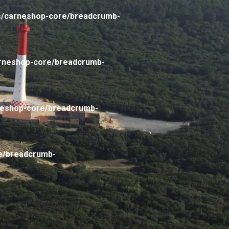
s/carneshop-core/breadcrumb-
arneshop-core/breadcrumb-
neshop-core/breadcrumb-
e/breadcrumb-