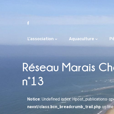
L’association
Aquaculture
P
Réseau Marais Cha
n°13
Notice
: Undefined index: Hpost_publications-s
navxt/class.bcn_breadcrumb_trail.php
on lin