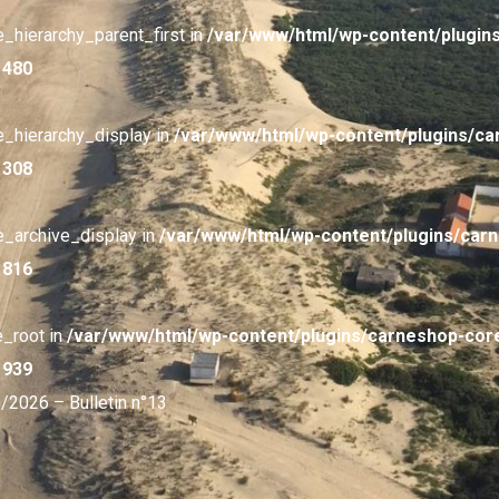
e_hierarchy_parent_first in
/var/www/html/wp-content/plugin
e
480
e_hierarchy_display in
/var/www/html/wp-content/plugins/c
e
308
e_archive_display in
/var/www/html/wp-content/plugins/car
e
816
e_root in
/var/www/html/wp-content/plugins/carneshop-cor
e
939
/2026 – Bulletin n°13