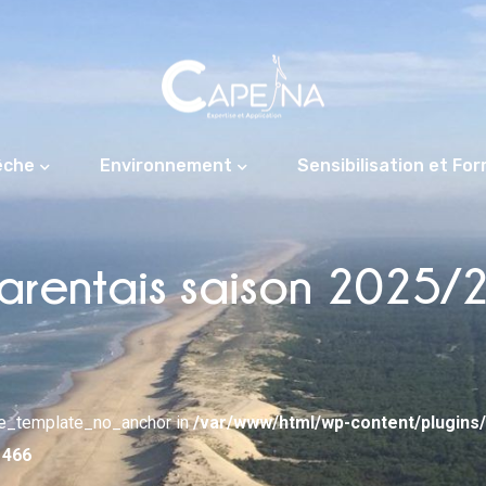
êche
Environnement
Sensibilisation et Fo
rentais saison 2025/20
pe_template_no_anchor in
/var/www/html/wp-content/plugins
e
466