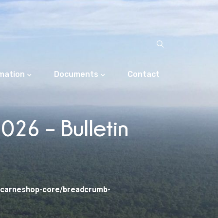
rmation
Documents
Contact
26 – Bulletin
/carneshop-core/breadcrumb-