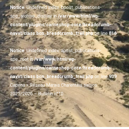
Notice
: Undefined index: bpost_publications-
spe_archive_display in
/var/www/html/wp-
content/plugins/carneshop-core/breadcrumb-
navxt/class.bcn_breadcrumb_trail.php
on line
816
Notice
: Undefined index: apost_publications-
spe_root in
/var/www/html/wp-
content/plugins/carneshop-core/breadcrumb-
navxt/class.bcn_breadcrumb_trail.php
on line
939
Capena
> Réseau Marais Charentais saison
2025/2026 – Bulletin n°10