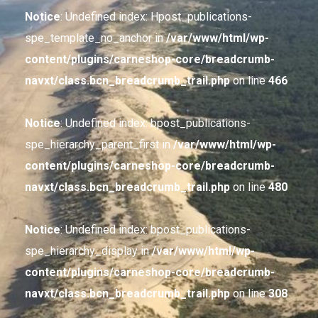
Notice
: Undefined index: Hpost_publications-
spe_template_no_anchor in
/var/www/html/wp-
content/plugins/carneshop-core/breadcrumb-
navxt/class.bcn_breadcrumb_trail.php
on line
466
Notice
: Undefined index: bpost_publications-
spe_hierarchy_parent_first in
/var/www/html/wp-
content/plugins/carneshop-core/breadcrumb-
navxt/class.bcn_breadcrumb_trail.php
on line
480
Notice
: Undefined index: bpost_publications-
spe_hierarchy_display in
/var/www/html/wp-
content/plugins/carneshop-core/breadcrumb-
navxt/class.bcn_breadcrumb_trail.php
on line
308