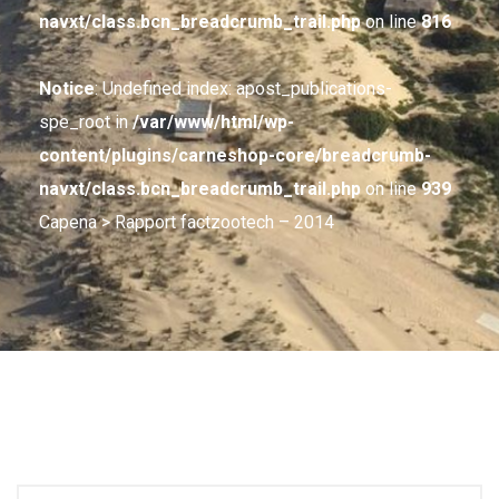
navxt/class.bcn_breadcrumb_trail.php
on line
816
Notice
: Undefined index: apost_publications-
spe_root in
/var/www/html/wp-
content/plugins/carneshop-core/breadcrumb-
navxt/class.bcn_breadcrumb_trail.php
on line
939
Capena
> Rapport factzootech – 2014