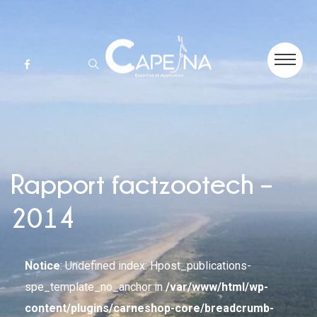
Rapport factzootech –
2014
Notice
: Undefined index: Hpost_publications-
spe_template_no_anchor in
/var/www/html/wp-
content/plugins/carneshop-core/breadcrumb-