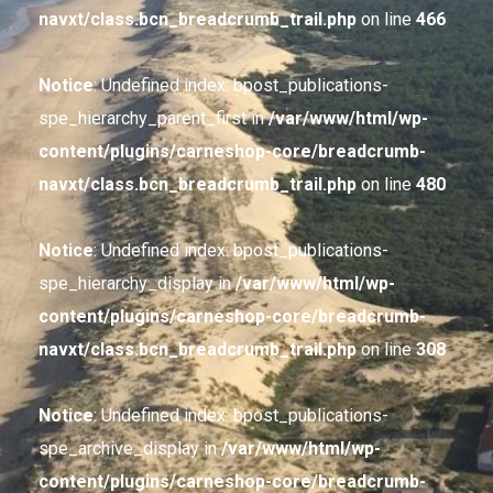
navxt/class.bcn_breadcrumb_trail.php
on line
466
Notice
: Undefined index: bpost_publications-
spe_hierarchy_parent_first in
/var/www/html/wp-
content/plugins/carneshop-core/breadcrumb-
navxt/class.bcn_breadcrumb_trail.php
on line
480
Notice
: Undefined index: bpost_publications-
spe_hierarchy_display in
/var/www/html/wp-
content/plugins/carneshop-core/breadcrumb-
navxt/class.bcn_breadcrumb_trail.php
on line
308
Notice
: Undefined index: bpost_publications-
spe_archive_display in
/var/www/html/wp-
content/plugins/carneshop-core/breadcrumb-