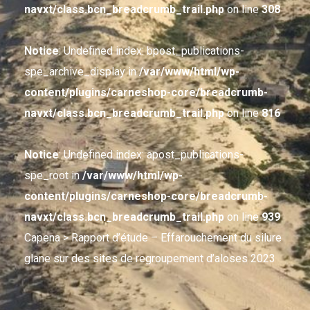
navxt/class.bcn_breadcrumb_trail.php
on line
308
Notice
: Undefined index: bpost_publications-
spe_archive_display in
/var/www/html/wp-
content/plugins/carneshop-core/breadcrumb-
navxt/class.bcn_breadcrumb_trail.php
on line
816
Notice
: Undefined index: apost_publications-
spe_root in
/var/www/html/wp-
content/plugins/carneshop-core/breadcrumb-
navxt/class.bcn_breadcrumb_trail.php
on line
939
Capena
> Rapport d’étude – Effarouchement du silure
glane sur des sites de regroupement d’aloses 2023