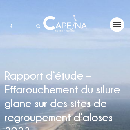
Rapport d’étude –
Effarouchement du silure
glane sur des sites de
regroupement d’aloses