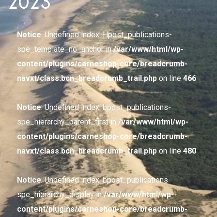
2023
Notice
: Undefined index: Hpost_publications-
spe_template_no_anchor in
/var/www/html/wp-
content/plugins/carneshop-core/breadcrumb-
navxt/class.bcn_breadcrumb_trail.php
on line
466
Notice
: Undefined index: bpost_publications-
spe_hierarchy_parent_first in
/var/www/html/wp-
content/plugins/carneshop-core/breadcrumb-
navxt/class.bcn_breadcrumb_trail.php
on line
480
Notice
: Undefined index: bpost_publications-
spe_hierarchy_display in
/var/www/html/wp-
content/plugins/carneshop-core/breadcrumb-