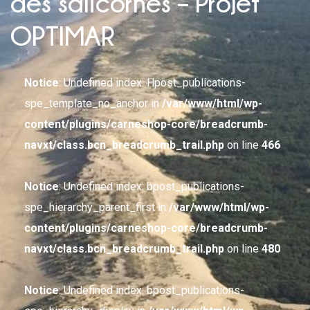
des salicornes – Projet
OPTIMAR
Notice
: Undefined index: Hpost_publications-
spe_template_no_anchor in
/var/www/html/wp-
content/plugins/carneshop-core/breadcrumb-
navxt/class.bcn_breadcrumb_trail.php
on line
466
Notice
: Undefined index: bpost_publications-
spe_hierarchy_parent_first in
/var/www/html/wp-
content/plugins/carneshop-core/breadcrumb-
navxt/class.bcn_breadcrumb_trail.php
on line
480
Notice
: Undefined index: bpost_publications-