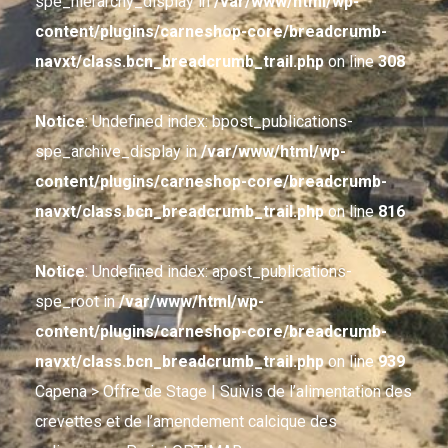
spe_hierarchy_display in
/var/www/html/wp-
content/plugins/carneshop-core/breadcrumb-
navxt/class.bcn_breadcrumb_trail.php
on line
308
Notice
: Undefined index: bpost_publications-
spe_archive_display in
/var/www/html/wp-
content/plugins/carneshop-core/breadcrumb-
navxt/class.bcn_breadcrumb_trail.php
on line
816
Notice
: Undefined index: apost_publications-
spe_root in
/var/www/html/wp-
content/plugins/carneshop-core/breadcrumb-
navxt/class.bcn_breadcrumb_trail.php
on line
939
Capena
> Offre de Stage | Suivis de l’alimentation des
crevettes et de l’amendement calcique des