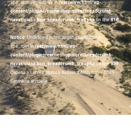
spe_archive_display in
/var/www/html/wp-
content/plugins/carneshop-core/breadcrumb-
navxt/class.bcn_breadcrumb_trail.php
on line
816
Notice
: Undefined index: apost_publications-
spe_root in
/var/www/html/wp-
content/plugins/carneshop-core/breadcrumb-
navxt/class.bcn_breadcrumb_trail.php
on line
939
Capena
> Larves Huîtres Bassin d’Arcachon – 2025 –
Synthèse annuelle