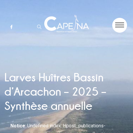
Larves Huîtres Bassin
d’Arcachon – 2025 –
Synthèse annuelle
Notice
: Undefined index: Hpost_publications-