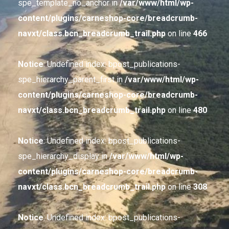
spe_template_no_anchor in
/var/www/html/wp-
content/plugins/carneshop-core/breadcrumb-
navxt/class.bcn_breadcrumb_trail.php
on line
466
Notice
: Undefined index: bpost_publications-
spe_hierarchy_parent_first in
/var/www/html/wp-
content/plugins/carneshop-core/breadcrumb-
navxt/class.bcn_breadcrumb_trail.php
on line
480
Notice
: Undefined index: bpost_publications-
spe_hierarchy_display in
/var/www/html/wp-
content/plugins/carneshop-core/breadcrumb-
navxt/class.bcn_breadcrumb_trail.php
on line
308
Notice
: Undefined index: bpost_publications-