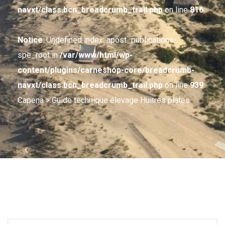
navxt/class.bcn_breadcrumb_trail.php
on line
816
Notice
: Undefined index: apost_publications-
spe_root in
/var/www/html/wp-
content/plugins/carneshop-core/breadcrumb-
navxt/class.bcn_breadcrumb_trail.php
on line
939
Capena
> Guide technique élevage Huîtres plates