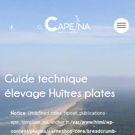
Guide technique
élevage Huîtres plates
Notice
: Undefined index: Hpost_publications-
spe_template_no_anchor in
/var/www/html/wp-
content/plugins/carneshop-core/breadcrumb-