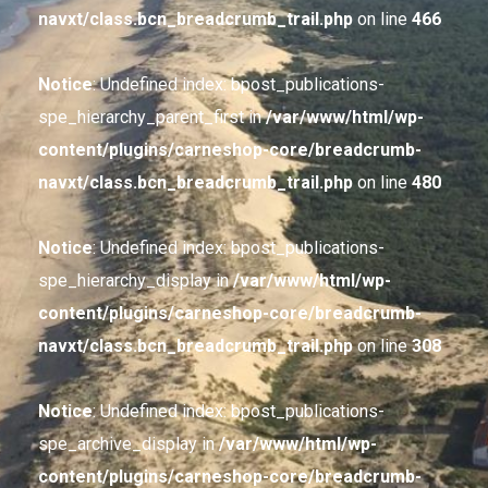
navxt/class.bcn_breadcrumb_trail.php
on line
466
Notice
: Undefined index: bpost_publications-
spe_hierarchy_parent_first in
/var/www/html/wp-
content/plugins/carneshop-core/breadcrumb-
navxt/class.bcn_breadcrumb_trail.php
on line
480
Notice
: Undefined index: bpost_publications-
spe_hierarchy_display in
/var/www/html/wp-
content/plugins/carneshop-core/breadcrumb-
navxt/class.bcn_breadcrumb_trail.php
on line
308
Notice
: Undefined index: bpost_publications-
spe_archive_display in
/var/www/html/wp-
content/plugins/carneshop-core/breadcrumb-