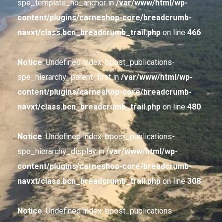
spe_template_no_anchor in
/var/www/html/wp-
content/plugins/carneshop-core/breadcrumb-
navxt/class.bcn_breadcrumb_trail.php
on line
466
Notice
: Undefined index: bpost_publications-
spe_hierarchy_parent_first in
/var/www/html/wp-
content/plugins/carneshop-core/breadcrumb-
navxt/class.bcn_breadcrumb_trail.php
on line
480
Notice
: Undefined index: bpost_publications-
spe_hierarchy_display in
/var/www/html/wp-
content/plugins/carneshop-core/breadcrumb-
navxt/class.bcn_breadcrumb_trail.php
on line
308
Notice
: Undefined index: bpost_publications-