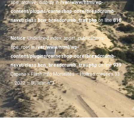
spe_archive_display in
/var/www/html/wp-
content/plugins/carneshop-core/breadcrumb-
navxt/class.bcn_breadcrumb_trail.php
on line
816
Notice
: Undefined index: apost_publications-
spe_root in
/var/www/html/wp-
content/plugins/carneshop-core/breadcrumb-
navxt/class.bcn_breadcrumb_trail.php
on line
939
Capena
> Flash Info Mortalités – Huîtres creuses 33
– 2022 – Bulletin n°3