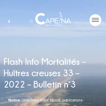
Flash Info Mortalités –
Huîtres creuses 33 –
2022 – Bulletin n°3
Notice
: Undefined index: Hpost_publications-