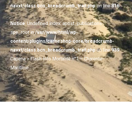
navxt/class.bcn_breadcrumb_trail.php
on line
816
Notice
: Undefined index: apost_publications-
spe_root in
/var/www/html/wp-
content/plugins/carneshop-core/breadcrumb-
navxt/class.bcn_breadcrumb_trail.php
on line
939
Capena
> Flash Info Mortalité n°1 – Charente-
Maritime