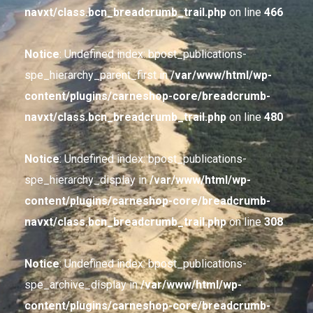
navxt/class.bcn_breadcrumb_trail.php
on line
466
Notice
: Undefined index: bpost_publications-
spe_hierarchy_parent_first in
/var/www/html/wp-
content/plugins/carneshop-core/breadcrumb-
navxt/class.bcn_breadcrumb_trail.php
on line
480
Notice
: Undefined index: bpost_publications-
spe_hierarchy_display in
/var/www/html/wp-
content/plugins/carneshop-core/breadcrumb-
navxt/class.bcn_breadcrumb_trail.php
on line
308
Notice
: Undefined index: bpost_publications-
spe_archive_display in
/var/www/html/wp-
content/plugins/carneshop-core/breadcrumb-