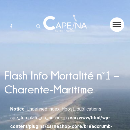
Flash Info Mortalité n°1 –
Charente-Maritime
Notice
: Undefined index: Hpost_publications-
spe_template_no_anchor in
/var/www/html/wp-
content/plugins/carneshop-core/breadcrumb-