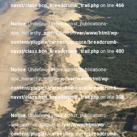
navxt/class.bcn_breadcrumb_trail.php
on line
466
Notice
: Undefined index: bpost_publications-
spe_hierarchy_parent_first in
/var/www/html/wp-
content/plugins/carneshop-core/breadcrumb-
navxt/class.bcn_breadcrumb_trail.php
on line
480
Notice
: Undefined index: bpost_publications-
spe_hierarchy_display in
/var/www/html/wp-
content/plugins/carneshop-core/breadcrumb-
navxt/class.bcn_breadcrumb_trail.php
on line
308
Notice
: Undefined index: bpost_publications-
spe_archive_display in
/var/www/html/wp-
content/plugins/carneshop-core/breadcrumb-