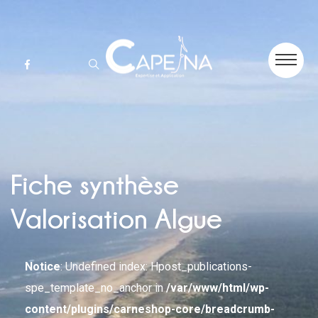
Fiche synthèse
Valorisation Algue
Notice
: Undefined index: Hpost_publications-
spe_template_no_anchor in
/var/www/html/wp-
content/plugins/carneshop-core/breadcrumb-