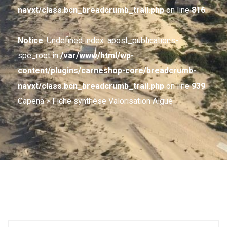
navxt/class.bcn_breadcrumb_trail.php
on line
816
Notice
: Undefined index: apost_publications-
spe_root in
/var/www/html/wp-
content/plugins/carneshop-core/breadcrumb-
navxt/class.bcn_breadcrumb_trail.php
on line
939
Capena
> Fiche synthèse Valorisation Algue