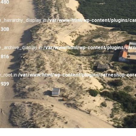
e
480
e_hierarchy_display in
/var/www/html/wp-content/plugins/c
e
308
e_archive_display in
/var/www/html/wp-content/plugins/car
e
816
e_root in
/var/www/html/wp-content/plugins/carneshop-cor
e
939