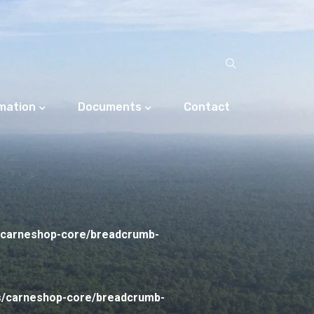
rmation
Documents
Contact
/carneshop-core/breadcrumb-
s/carneshop-core/breadcrumb-