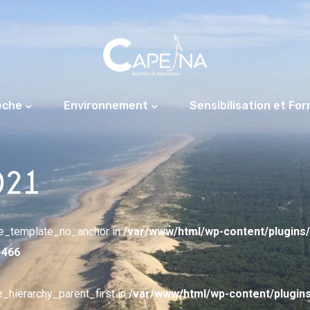
êche
Environnement
Sensibilisation et Fo
021
pe_template_no_anchor in
/var/www/html/wp-content/plugins
e
466
e_hierarchy_parent_first in
/var/www/html/wp-content/plugin