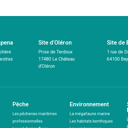
apena
Site d'Oléron
Site de
otière
Prise de Terdoux
1 rue de 
estras
17480 Le Château
64100 Ba
d’Oléron
Pêche
Environnement
Les pêcheries maritimes
La mégafaune marine
professionnelles
Les habitats benthiques