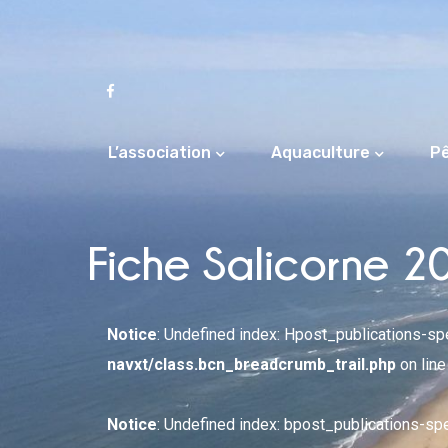
L’association
Aquaculture
P
Fiche Salicorne 2
Notice
: Undefined index: Hpost_publications-s
navxt/class.bcn_breadcrumb_trail.php
on lin
Notice
: Undefined index: bpost_publications-sp