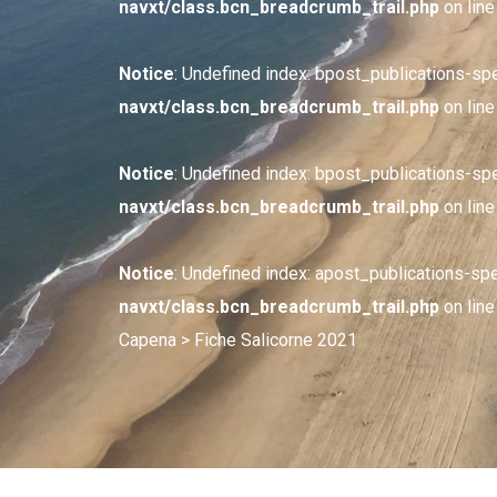
navxt/class.bcn_breadcrumb_trail.php
on lin
Notice
: Undefined index: bpost_publications-sp
navxt/class.bcn_breadcrumb_trail.php
on lin
Notice
: Undefined index: bpost_publications-sp
navxt/class.bcn_breadcrumb_trail.php
on lin
Notice
: Undefined index: apost_publications-sp
navxt/class.bcn_breadcrumb_trail.php
on lin
Capena
> Fiche Salicorne 2021