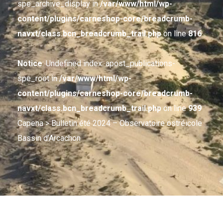
spe_archive_display in
/var/www/html/wp-
content/plugins/carneshop-core/breadcrumb-
navxt/class.bcn_breadcrumb_trail.php
on line
816
Notice
: Undefined index: apost_publications-
spe_root in
/var/www/html/wp-
content/plugins/carneshop-core/breadcrumb-
navxt/class.bcn_breadcrumb_trail.php
on line
939
Capena
> Bulletin été 2024 – Observatoire ostréicole
Bassin d’Arcachon