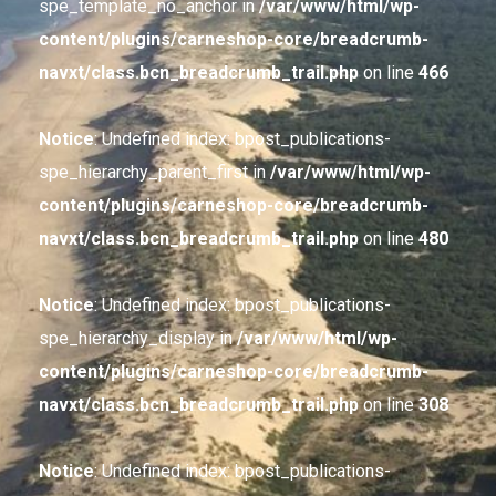
spe_template_no_anchor in
/var/www/html/wp-
content/plugins/carneshop-core/breadcrumb-
navxt/class.bcn_breadcrumb_trail.php
on line
466
Notice
: Undefined index: bpost_publications-
spe_hierarchy_parent_first in
/var/www/html/wp-
content/plugins/carneshop-core/breadcrumb-
navxt/class.bcn_breadcrumb_trail.php
on line
480
Notice
: Undefined index: bpost_publications-
spe_hierarchy_display in
/var/www/html/wp-
content/plugins/carneshop-core/breadcrumb-
navxt/class.bcn_breadcrumb_trail.php
on line
308
Notice
: Undefined index: bpost_publications-