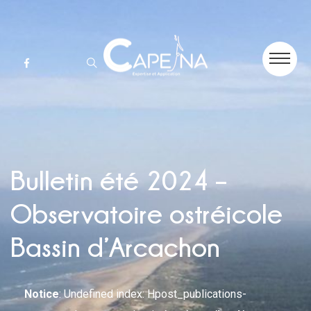
Bulletin été 2024 –
Observatoire ostréicole
Bassin d’Arcachon
Notice
: Undefined index: Hpost_publications-