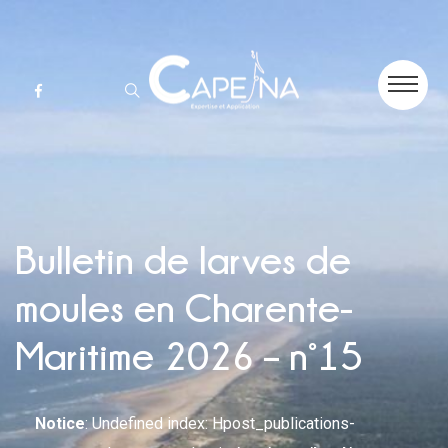
Bulletin de larves de
moules en Charente-
Maritime 2026 – n°15
Notice
: Undefined index: Hpost_publications-