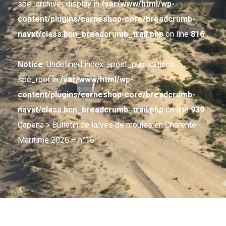
spe_archive_display in
/var/www/html/wp-
content/plugins/carneshop-core/breadcrumb-
navxt/class.bcn_breadcrumb_trail.php
on line
816
Notice
: Undefined index: apost_publications-
spe_root in
/var/www/html/wp-
content/plugins/carneshop-core/breadcrumb-
navxt/class.bcn_breadcrumb_trail.php
on line
939
Capena
> Bulletin de larves de moules en Charente-
Maritime 2026 – n°15