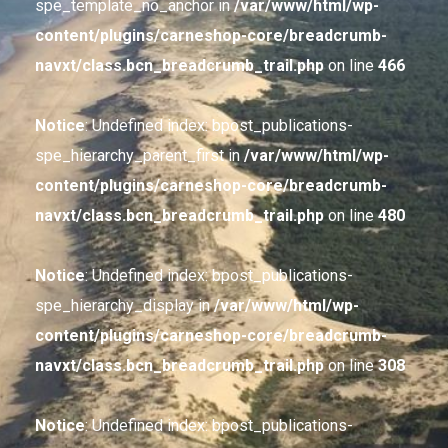
spe_template_no_anchor in
/var/www/html/wp-
content/plugins/carneshop-core/breadcrumb-
navxt/class.bcn_breadcrumb_trail.php
on line
466
Notice
: Undefined index: bpost_publications-
spe_hierarchy_parent_first in
/var/www/html/wp-
content/plugins/carneshop-core/breadcrumb-
navxt/class.bcn_breadcrumb_trail.php
on line
480
Notice
: Undefined index: bpost_publications-
spe_hierarchy_display in
/var/www/html/wp-
content/plugins/carneshop-core/breadcrumb-
navxt/class.bcn_breadcrumb_trail.php
on line
308
Notice
: Undefined index: bpost_publications-