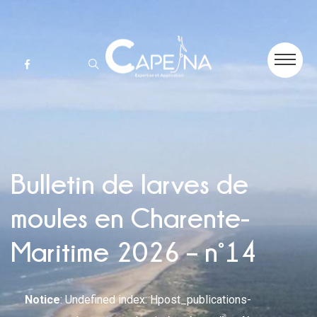
Bulletin de larves de
moules en Charente-
Maritime 2026 – n°14
Notice
: Undefined index: Hpost_publications-