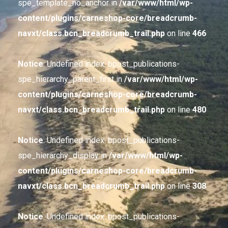
spe_template_no_anchor in
/var/www/html/wp-
content/plugins/carneshop-core/breadcrumb-
navxt/class.bcn_breadcrumb_trail.php
on line
466
Notice
: Undefined index: bpost_publications-
spe_hierarchy_parent_first in
/var/www/html/wp-
content/plugins/carneshop-core/breadcrumb-
navxt/class.bcn_breadcrumb_trail.php
on line
480
Notice
: Undefined index: bpost_publications-
spe_hierarchy_display in
/var/www/html/wp-
content/plugins/carneshop-core/breadcrumb-
navxt/class.bcn_breadcrumb_trail.php
on line
308
Notice
: Undefined index: bpost_publications-