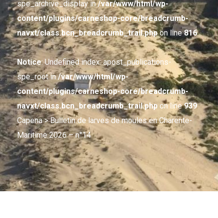
spe_archive_display in
/var/www/html/wp-
content/plugins/carneshop-core/breadcrumb-
navxt/class.bcn_breadcrumb_trail.php
on line
816
Notice
: Undefined index: apost_publications-
spe_root in
/var/www/html/wp-
content/plugins/carneshop-core/breadcrumb-
navxt/class.bcn_breadcrumb_trail.php
on line
939
Capena
> Bulletin de larves de moules en Charente-
Maritime 2026 – n°14