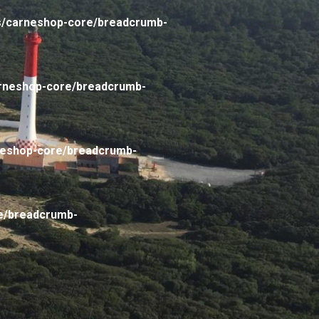
s/carneshop-core/breadcrumb-
arneshop-core/breadcrumb-
neshop-core/breadcrumb-
e/breadcrumb-