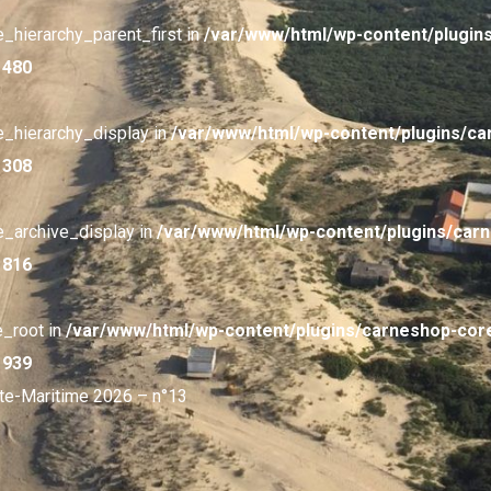
e_hierarchy_parent_first in
/var/www/html/wp-content/plugin
e
480
e_hierarchy_display in
/var/www/html/wp-content/plugins/c
e
308
e_archive_display in
/var/www/html/wp-content/plugins/car
e
816
e_root in
/var/www/html/wp-content/plugins/carneshop-cor
e
939
nte-Maritime 2026 – n°13