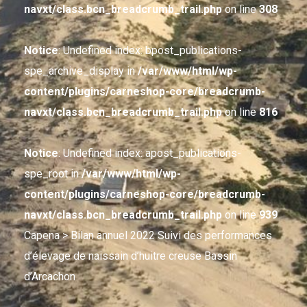
navxt/class.bcn_breadcrumb_trail.php
on line
308
Notice
: Undefined index: bpost_publications-
spe_archive_display in
/var/www/html/wp-
content/plugins/carneshop-core/breadcrumb-
navxt/class.bcn_breadcrumb_trail.php
on line
816
Notice
: Undefined index: apost_publications-
spe_root in
/var/www/html/wp-
content/plugins/carneshop-core/breadcrumb-
navxt/class.bcn_breadcrumb_trail.php
on line
939
Capena
> Bilan annuel 2022 Suivi des performances
d’élevage de naissain d’huitre creuse Bassin
d’Arcachon