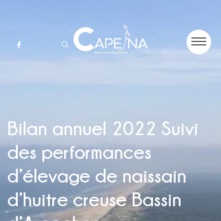
Bilan annuel 2022 Suivi
des performances
d’élevage de naissain
d’huitre creuse Bassin