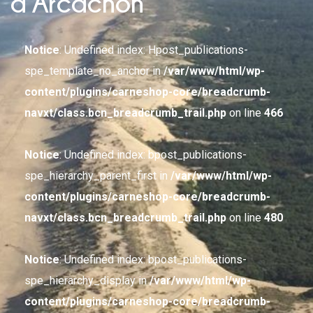
d’Arcachon
Notice
: Undefined index: Hpost_publications-
spe_template_no_anchor in
/var/www/html/wp-
content/plugins/carneshop-core/breadcrumb-
navxt/class.bcn_breadcrumb_trail.php
on line
466
Notice
: Undefined index: bpost_publications-
spe_hierarchy_parent_first in
/var/www/html/wp-
content/plugins/carneshop-core/breadcrumb-
navxt/class.bcn_breadcrumb_trail.php
on line
480
Notice
: Undefined index: bpost_publications-
spe_hierarchy_display in
/var/www/html/wp-
content/plugins/carneshop-core/breadcrumb-