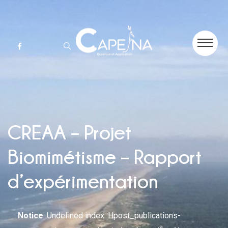
CREAA – Projet
Biomimétisme – Rapport
d’expérimentation
Notice
: Undefined index: Hpost_publications-