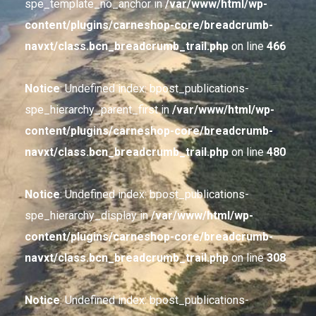
spe_template_no_anchor in
/var/www/html/wp-
content/plugins/carneshop-core/breadcrumb-
navxt/class.bcn_breadcrumb_trail.php
on line
466
Notice
: Undefined index: bpost_publications-
spe_hierarchy_parent_first in
/var/www/html/wp-
content/plugins/carneshop-core/breadcrumb-
navxt/class.bcn_breadcrumb_trail.php
on line
480
Notice
: Undefined index: bpost_publications-
spe_hierarchy_display in
/var/www/html/wp-
content/plugins/carneshop-core/breadcrumb-
navxt/class.bcn_breadcrumb_trail.php
on line
308
Notice
: Undefined index: bpost_publications-