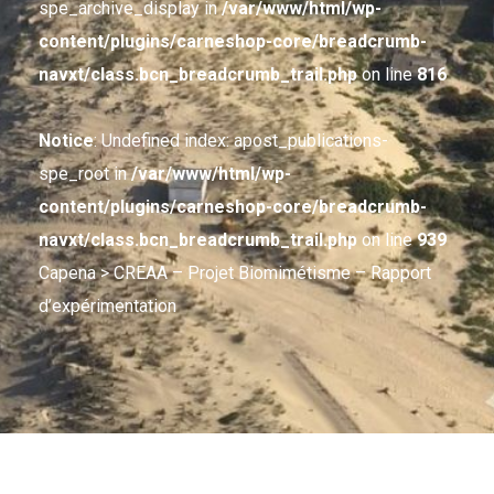
spe_archive_display in
/var/www/html/wp-
content/plugins/carneshop-core/breadcrumb-
navxt/class.bcn_breadcrumb_trail.php
on line
816
Notice
: Undefined index: apost_publications-
spe_root in
/var/www/html/wp-
content/plugins/carneshop-core/breadcrumb-
navxt/class.bcn_breadcrumb_trail.php
on line
939
Capena
> CREAA – Projet Biomimétisme – Rapport
d’expérimentation