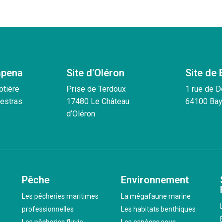
apena
Site d'Oléron
Site de
otière
Prise de Terdoux
1 rue de 
estras
17480 Le Château
64100 Ba
d’Oléron
Pêche
Environnement
Les pêcheries maritimes
La mégafaune marine
professionnelles
Les habitats benthiques