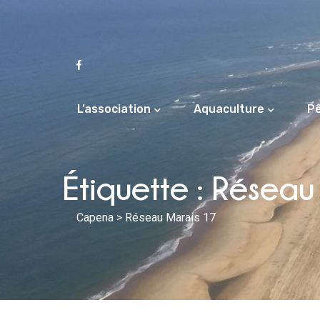
L’association
Aquaculture
P
Étiquette :
Réseau
Capena
> Réseau Marais 17